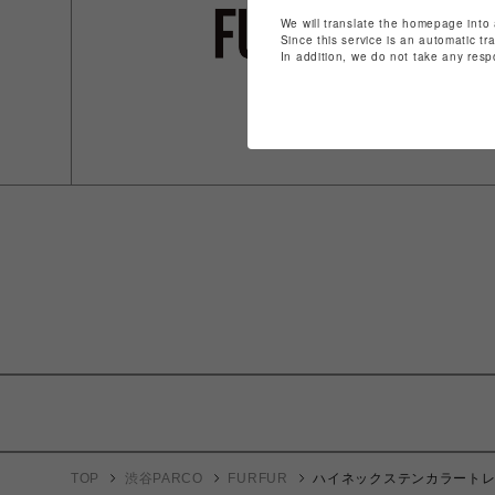
We will translate the homepage into 
Since this service is an automatic tr
In addition, we do not take any resp
TOP
渋谷PARCO
FURFUR
ハイネックステンカラート