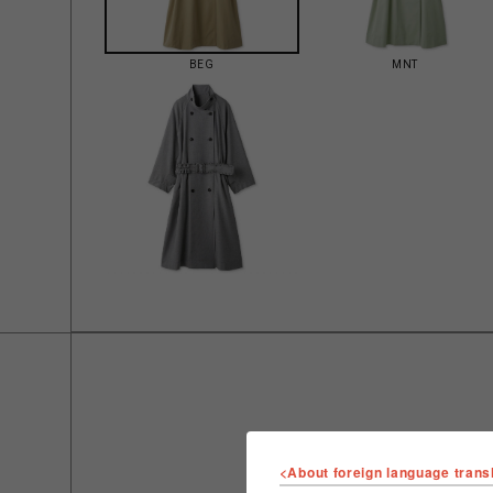
BEG
MNT
<About foreign language trans