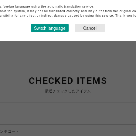
店舗名
渋谷PARCO
a foreign language using the automatic translation service.
anslation system, it may not be translated correctly and may differ from the original c
特定商取引法など法令に基づく表記は
こちら
onsibility for any direct or indirect damage caused by using this service. Thank you 
ショップお問い合わせは
こちら
Switch language
Cancel
CHECKED ITEMS
最近チェックしたアイテム
レンチコート