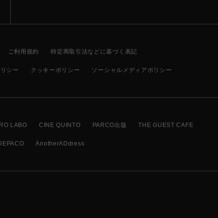
ご利用規約
特定商取引法などに基づく表記
ポリシー
クッキーポリシー
ソーシャルメディアポリシー
RO LABO
CINE QUINTO
PARCO出版
THE GUEST CAFE
DEPACO
AnotherADdress