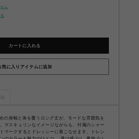
こちら
せる
カートに入れる
お気に入りアイテムに追加
ステンカラートレンチコート MNT F
事項
た広めの身幅と体を覆うロング丈が、モードな雰囲気を
。マスキュリンなイメージながらも、付属のシャー
トマークするとドレッシーに着こなせます。トレン
のカラーも魅力のひとつ。 透け感;なし 裏地;なし