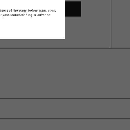
SHOP TOP
ontent of the page before translation.
for your understanding in advance.