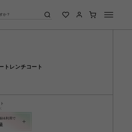
ートレンチコート
ント
く
録&利用で
呈