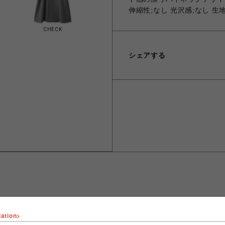
伸縮性;なし 光沢感;なし 生
CHECK
シェアする
lation>
ショップ名
FURFUR