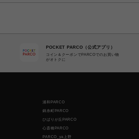
POCKET PARCO（公式アプリ）
コイン＆クーポンでPARCOでのお買い物
がオトクに
浦和PARCO
錦糸町PARCO
ひばりが丘PARCO
心斎橋PARCO
PARCO_ya上野