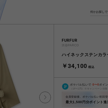
FURFUR
渋谷PARCO
ハイネックステンカラ
￥34,100
税込
ポケパル払いで
0
〜
0
ポイ
（1P=1円）※キャンペーン分除
会員登録後、ポケパル払い初回登
最大1,500円分ポイント進