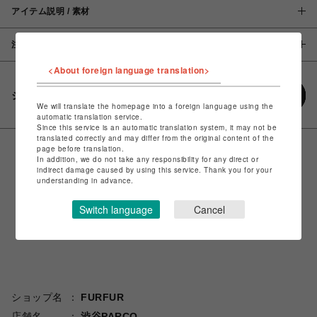
アイテム説明 / 素材
注意事項
<About foreign language translation>
シェアする
We will translate the homepage into a foreign language using the
automatic translation service.
Since this service is an automatic translation system, it may not be
translated correctly and may differ from the original content of the
page before translation.
In addition, we do not take any responsibility for any direct or
indirect damage caused by using this service. Thank you for your
understanding in advance.
Switch language
Cancel
ショップ名
FURFUR
店舗名
渋谷PARCO