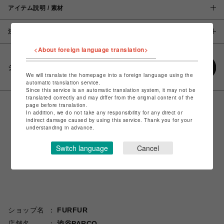
アイテム説明 / 素材
注意事項
<About foreign language translation>
シェアする
We will translate the homepage into a foreign language using the
automatic translation service.
Since this service is an automatic translation system, it may not be
translated correctly and may differ from the original content of the
page before translation.
In addition, we do not take any responsibility for any direct or
indirect damage caused by using this service. Thank you for your
understanding in advance.
Switch language
Cancel
ショップ名
FURFUR
店舗名
渋谷PARCO