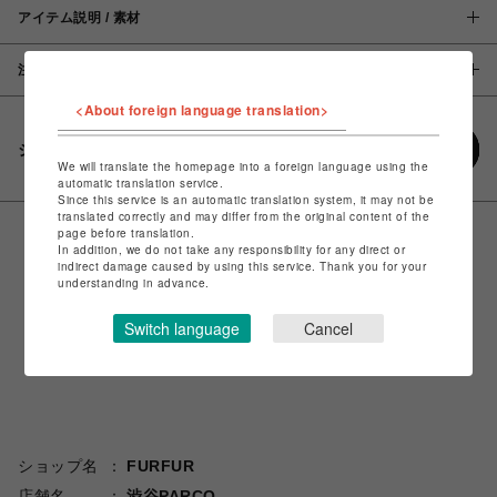
アイテム説明 / 素材
注意事項
<About foreign language translation>
シェアする
We will translate the homepage into a foreign language using the
automatic translation service.
Since this service is an automatic translation system, it may not be
translated correctly and may differ from the original content of the
page before translation.
In addition, we do not take any responsibility for any direct or
indirect damage caused by using this service. Thank you for your
understanding in advance.
Switch language
Cancel
ショップ名
FURFUR
店舗名
渋谷PARCO