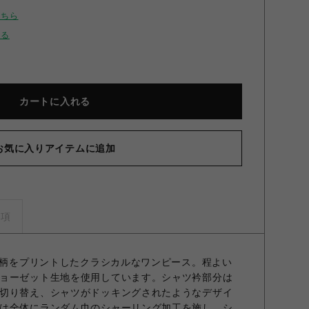
こちら
せる
カートに入れる
お気に入りアイテムに追加
ルミニフラワーワンピース RED F
事項
小花柄をプリントしたクラシカルなワンピース。程よい
ョーゼット生地を使用しています。シャツ衿部分は
切り替え、シャツがドッキングされたようなデザイ
は全体にランダム巾のシャーリング加工を施し、シ