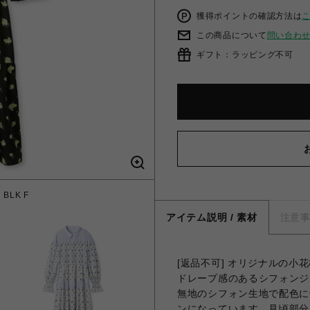
獲得ポイントの確認方法は
この商品について
問い合わ
ギフト：ラッピング不可
LK F
クラシカ
アイテム説明 / 素材
注意
[返品不可] オリジナルの
ドレープ感のあるシフォンジ
無地のシフォン生地で配色に
ンになっています。見頃部分