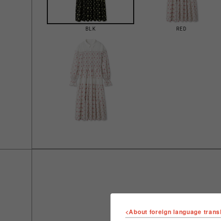
BLK
RED
<About foreign language trans