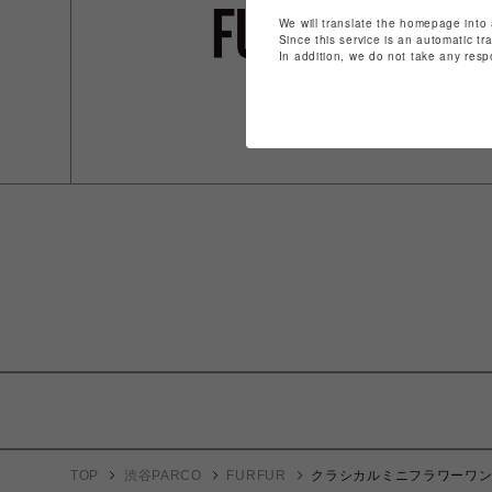
We will translate the homepage into 
Since this service is an automatic tr
In addition, we do not take any resp
TOP
渋谷PARCO
FURFUR
クラシカルミニフラワーワ