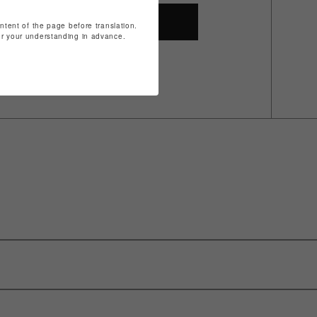
SHOP TOP
ontent of the page before translation.
for your understanding in advance.