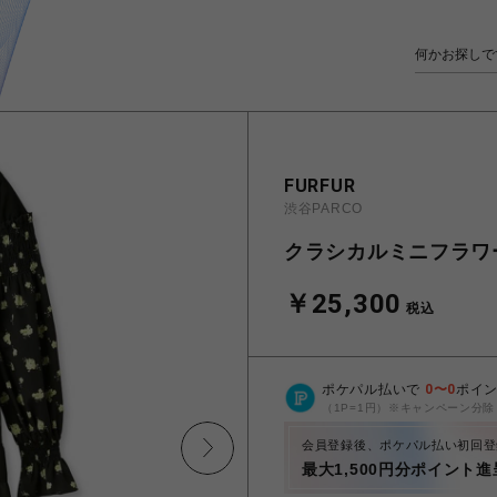
FURFUR
渋谷PARCO
クラシカルミニフラワ
￥25,300
税込
ポケパル払いで
0
〜
0
ポイ
（1P=1円）※キャンペーン分除
会員登録後、ポケパル払い初回登
最大1,500円分ポイント進