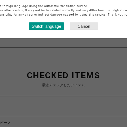
店舗名
渋谷PARCO
a foreign language using the automatic translation service.
anslation system, it may not be translated correctly and may differ from the original c
特定商取引法など法令に基づく表記は
こちら
onsibility for any direct or indirect damage caused by using this service. Thank you 
ショップお問い合わせは
こちら
Switch language
Cancel
CHECKED ITEMS
最近チェックしたアイテム
ンピース