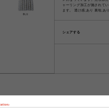
ャーリング加工が施されてい
ます。 透け感;あり 裏地;あ
BLU
シェアする
lation>
ショップ名
FURFUR