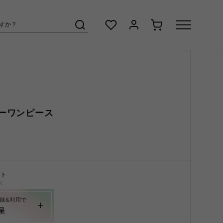
ーワンピース
ント
く
録&利用で
呈