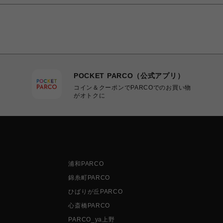
POCKET PARCO（公式アプリ）
コイン＆クーポンでPARCOでのお買い物
がオトクに
浦和PARCO
錦糸町PARCO
ひばりが丘PARCO
心斎橋PARCO
PARCO_ya上野