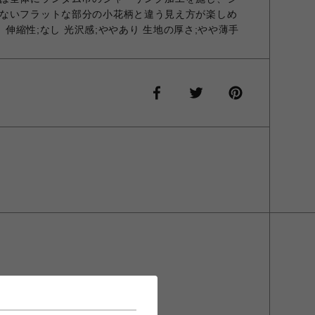
ないフラットな部分の小花柄と違う見え方が楽しめ
り 伸縮性;なし 光沢感;ややあり 生地の厚さ;やや薄手