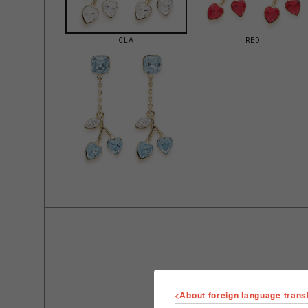
CLA
RED
<About foreign language trans