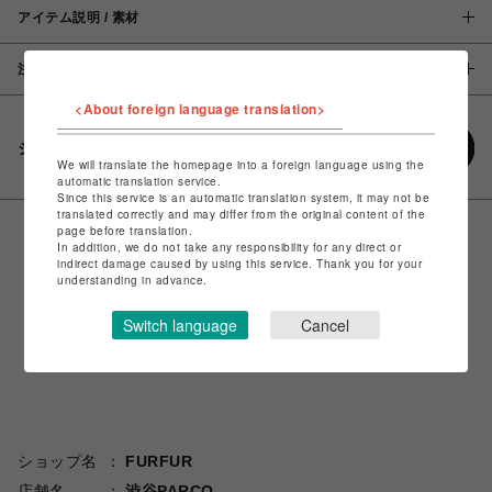
アイテム説明 / 素材
注意事項
<About foreign language translation>
シェアする
We will translate the homepage into a foreign language using the
automatic translation service.
Since this service is an automatic translation system, it may not be
translated correctly and may differ from the original content of the
page before translation.
In addition, we do not take any responsibility for any direct or
indirect damage caused by using this service. Thank you for your
understanding in advance.
Switch language
Cancel
ショップ名
FURFUR
店舗名
渋谷PARCO