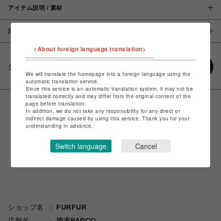
アイテム説明 / 素材
注意事項
<About foreign language translation>
シェアする
We will translate the homepage into a foreign language using the
automatic translation service.
Since this service is an automatic translation system, it may not be
translated correctly and may differ from the original content of the
page before translation.
In addition, we do not take any responsibility for any direct or
indirect damage caused by using this service. Thank you for your
understanding in advance.
Switch language
Cancel
ショップ名
FURFUR
店舗名
渋谷PARCO