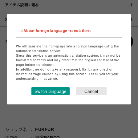
アイテム説明 / 素材
注意事項
<About foreign language translation>
シェアする
We will translate the homepage into a foreign language using the
automatic translation service.
Since this service is an automatic translation system, it may not be
translated correctly and may differ from the original content of the
page before translation.
In addition, we do not take any responsibility for any direct or
indirect damage caused by using this service. Thank you for your
understanding in advance.
Switch language
Cancel
ショップ名
FURFUR
店舗名
渋谷PARCO