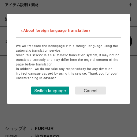
アイテム説明 / 素材
注意事項
<About foreign language translation>
シェアする
We will translate the homepage into a foreign language using the
automatic translation service.
Since this service is an automatic translation system, it may not be
translated correctly and may differ from the original content of the
page before translation.
In addition, we do not take any responsibility for any direct or
indirect damage caused by using this service. Thank you for your
understanding in advance.
Switch language
Cancel
ショップ名
FURFUR
店舗名
渋谷PARCO