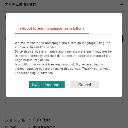
アイテム説明 / 素材
注意事項
<About foreign language translation>
シェアする
We will translate the homepage into a foreign language using the
automatic translation service.
Since this service is an automatic translation system, it may not be
translated correctly and may differ from the original content of the
page before translation.
In addition, we do not take any responsibility for any direct or
indirect damage caused by using this service. Thank you for your
understanding in advance.
Switch language
Cancel
ショップ名
FURFUR
店舗名
渋谷PARCO