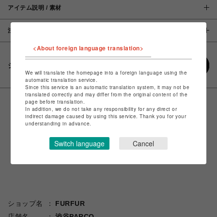
アイテム説明 / 素材
注意事項
<About foreign language translation>
シェアする
We will translate the homepage into a foreign language using the
automatic translation service.
Since this service is an automatic translation system, it may not be
translated correctly and may differ from the original content of the
page before translation.
In addition, we do not take any responsibility for any direct or
indirect damage caused by using this service. Thank you for your
understanding in advance.
Switch language
Cancel
ショップ名
FURFUR
店舗名
渋谷PARCO