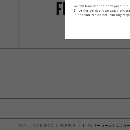
We will translate the homepage into 
Since this service is an automatic tr
In addition, we do not take any resp
TOP
渋谷PARCO
FURFUR
ミリタリーカーゴミニスカ