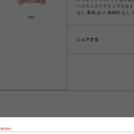
ハイウェストでトップスをイ
なし 裏地;あり 伸縮性;なし
PNK
シェアする
lation>
ショップ名
FURFUR