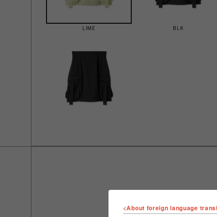
LIME
BLK
<About foreign language trans