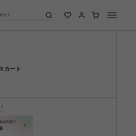
スカート
ント
く
録&利用で
呈