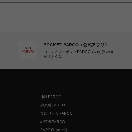
POCKET PARCO（公式アプリ）
コイン＆クーポンでPARCOでのお買い物
がオトクに
浦和PARCO
錦糸町PARCO
ひばりが丘PARCO
心斎橋PARCO
PARCO_ya上野