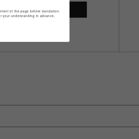
SHOP TOP
ontent of the page before translation.
for your understanding in advance.