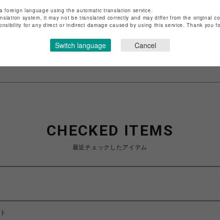
店舗名
渋谷PARCO
a foreign language using the automatic translation service.
anslation system, it may not be translated correctly and may differ from the original c
特定商取引法など法令に基づく表記は
こちら
onsibility for any direct or indirect damage caused by using this service. Thank you 
ショップお問い合わせは
こちら
Switch language
Cancel
CHECKED ITEMS
最近チェックしたアイテム
ート