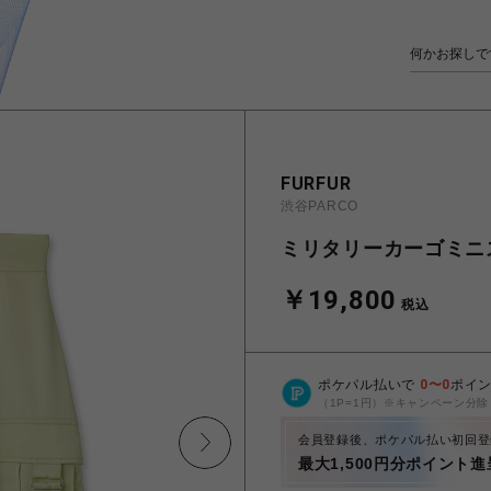
FURFUR
渋谷PARCO
ミリタリーカーゴミニ
￥19,800
税込
ポケパル払いで
0
〜
0
ポイ
（1P=1円）※キャンペーン分除
会員登録後、ポケパル払い初回登
最大1,500円分ポイント進