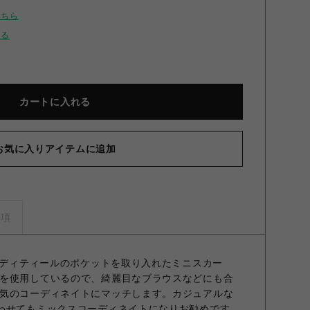
こちら
せる
カートに入れる
お気に入りアイテムに追加
タリーカーゴミニスカート BLK F
事項
ークディティールのポケットを取り入れたミニスカー
を使用しているので、綺麗目なブラウスなどにも合
気のコーディネイトにマッチします。カジュアルな
わせてもミックスコーディネイトになりお勧めです。