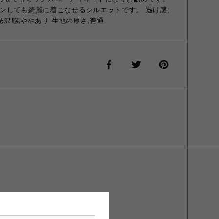
ンしても綺麗に着こなせるシルエットです。 透け感;
 光沢感;ややあり 生地の厚さ;普通