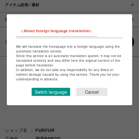
アイテム説明 / 素材
注意事項
<About foreign language translation>
シェアする
We will translate the homepage into a foreign language using the
automatic translation service.
Since this service is an automatic translation system, it may not be
translated correctly and may differ from the original content of the
page before translation.
In addition, we do not take any responsibility for any direct or
indirect damage caused by using this service. Thank you for your
understanding in advance.
Switch language
Cancel
ショップ名
FURFUR
店舗名
渋谷PARCO