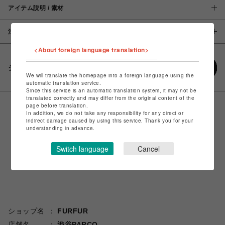
アイテム説明 / 素材
注意事項
<About foreign language translation>
シェアする
We will translate the homepage into a foreign language using the
automatic translation service.
Since this service is an automatic translation system, it may not be
translated correctly and may differ from the original content of the
page before translation.
In addition, we do not take any responsibility for any direct or
indirect damage caused by using this service. Thank you for your
understanding in advance.
Switch language
Cancel
ショップ名
FURFUR
店舗名
渋谷PARCO