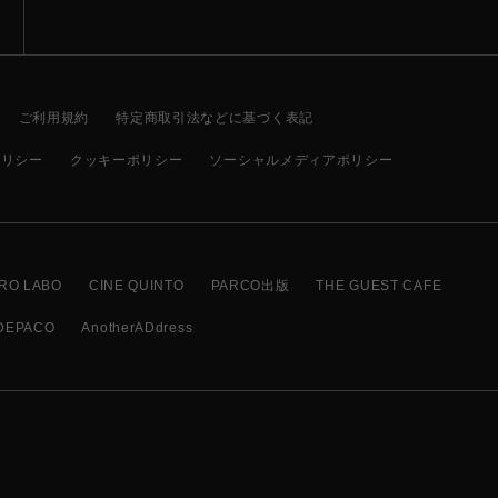
ご利用規約
特定商取引法などに基づく表記
ポリシー
クッキーポリシー
ソーシャルメディアポリシー
RO LABO
CINE QUINTO
PARCO出版
THE GUEST CAFE
DEPACO
AnotherADdress