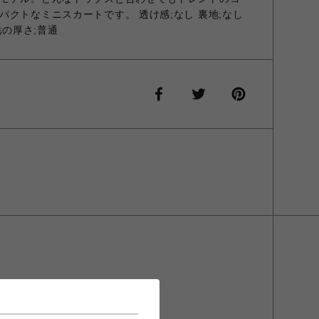
クトなミニスカートです。 透け感;なし 裏地;なし
地の厚さ;普通