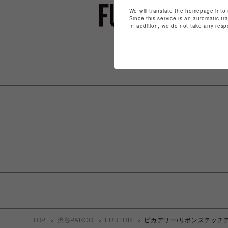
We will translate the homepage into 
Since this service is an automatic tr
In addition, we do not take any resp
TOP
渋谷PARCO
FURFUR
ピカデリー/リボンステッチ