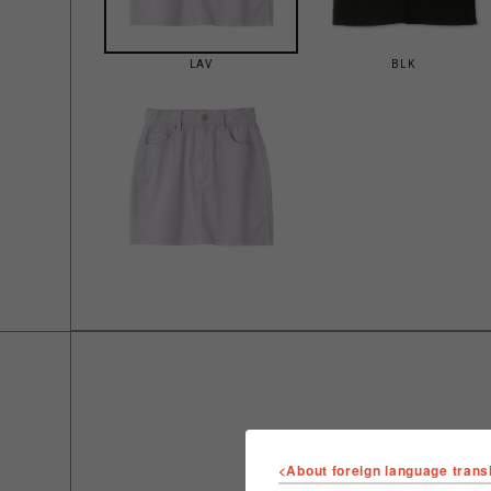
LAV
BLK
<About foreign language trans