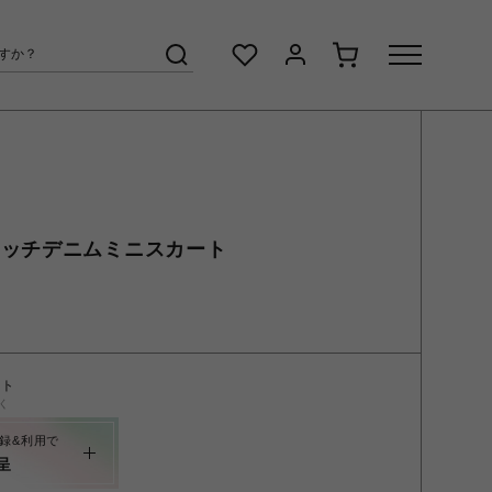
テッチデニムミニスカート
ント
く
録&利用で
呈