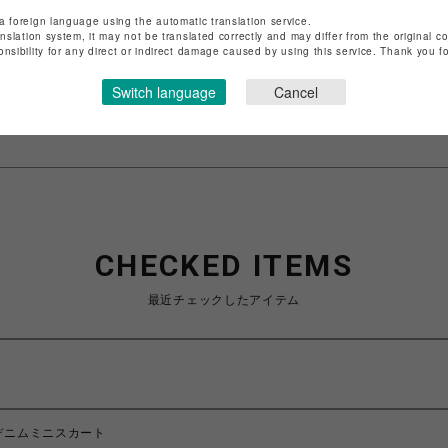
店舗名
渋谷PARCO
a foreign language using the automatic translation service.
anslation system, it may not be translated correctly and may differ from the original c
特定商取引法など法令に基づく表記は
こちら
onsibility for any direct or indirect damage caused by using this service. Thank you 
ショップお問い合わせは
こちら
Switch language
Cancel
CHECKED ITEMS
最近チェックしたアイテム
デニムミニスカート