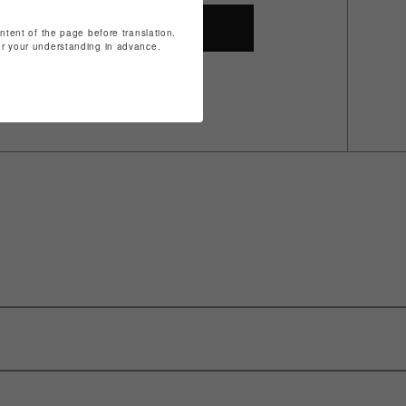
SHOP TOP
ontent of the page before translation.
for your understanding in advance.