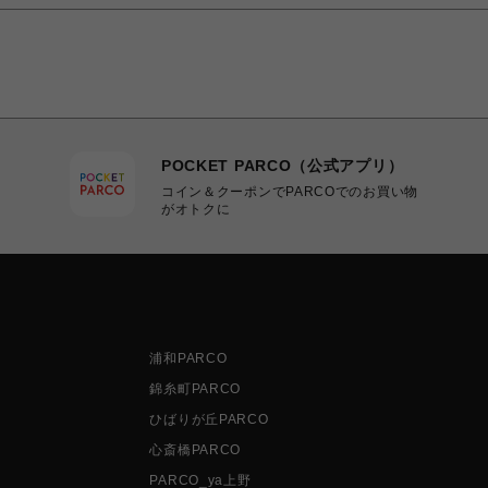
POCKET PARCO（公式アプリ）
コイン＆クーポンでPARCOでのお買い物
がオトクに
浦和PARCO
錦糸町PARCO
ひばりが丘PARCO
心斎橋PARCO
PARCO_ya上野