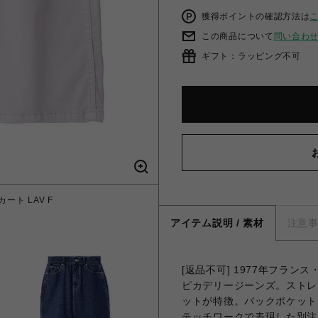
獲得ポイントの確認方法は
この商品について
問い合わ
ギフト：ラッピング不可
ト LAV F
ピカデリー/
アイテム説明 / 素材
注意
[返品不可] 1977年フラ
ピカデリージーンズ。ストレ
ットが特徴。バックポケット
テッチワークで表現した別注