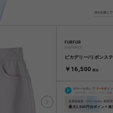
FURFUR
渋谷PARCO
ピカデリー/リボンス
￥16,500
税込
ポケパル払いで
0
〜
0
ポイ
（1P=1円）※キャンペーン分除
会員登録後、ポケパル払い初回登
最大1,500円分ポイント進