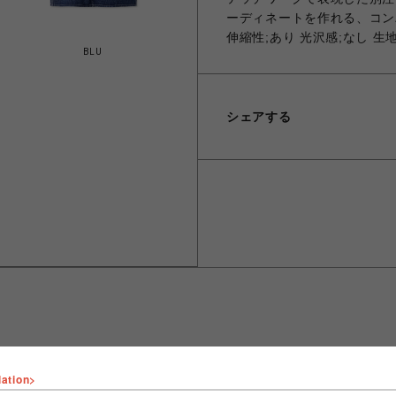
ーディネートを作れる、コンパ
伸縮性;あり 光沢感;なし 生
BLU
シェアする
lation>
ショップ名
FURFUR