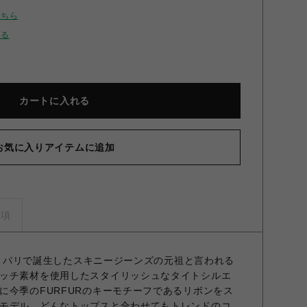
こちら
せる
カートに入れる
お気に入りアイテムに追加
リボンステッチデニムミニスカート BLK F
事項
ンス・パリで誕生したスキニージーンズの元祖と言われる
ッチ素材を使用したスタイリッシュなタイトシルエ
に今季のFURFURのキーモチーフであるリボンをス
モデル。どんなトップスと合わせてもトレンドのコ