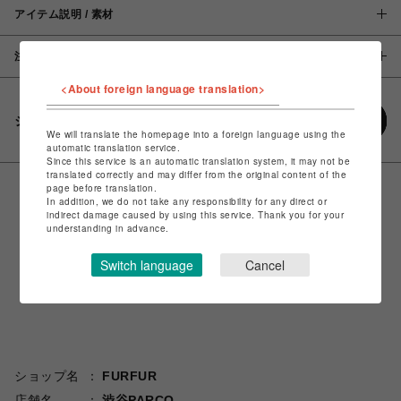
アイテム説明 / 素材
注意事項
<About foreign language translation>
シェアする
We will translate the homepage into a foreign language using the
automatic translation service.
Since this service is an automatic translation system, it may not be
translated correctly and may differ from the original content of the
page before translation.
In addition, we do not take any responsibility for any direct or
indirect damage caused by using this service. Thank you for your
understanding in advance.
Switch language
Cancel
ショップ名
FURFUR
店舗名
渋谷PARCO