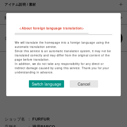
アイテム説明 / 素材
注意事項
<About foreign language translation>
シェアする
We will translate the homepage into a foreign language using the
automatic translation service.
Since this service is an automatic translation system, it may not be
translated correctly and may differ from the original content of the
page before translation.
In addition, we do not take any responsibility for any direct or
indirect damage caused by using this service. Thank you for your
understanding in advance.
Switch language
Cancel
ショップ名
FURFUR
店舗名
渋谷PARCO