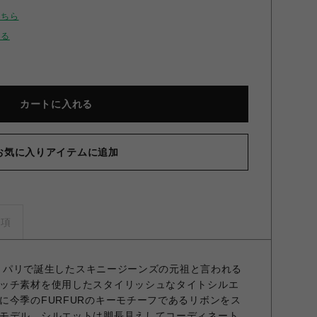
こちら
せる
カートに入れる
お気に入りアイテムに追加
/リボンステッチデニムパンツ BLK S
事項
ンス・パリで誕生したスキニージーンズの元祖と言われる
ッチ素材を使用したスタイリッシュなタイトシルエ
に今季のFURFURのキーモチーフであるリボンをス
モデル。シルエットは脚長見えしてコーディネート