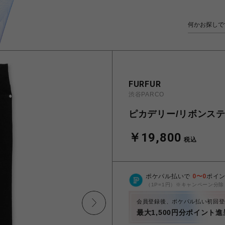
FURFUR
渋谷PARCO
ピカデリー/リボンス
￥19,800
税込
ポケパル払いで
0
〜
0
ポイ
（1P=1円）※キャンペーン分除
会員登録後、ポケパル払い初回登
最大1,500円分ポイント進