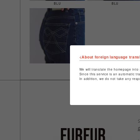
BLU
BLU
<About foreign language trans
We will translate the homepage into 
Since this service is an automatic tr
In addition, we do not take any resp