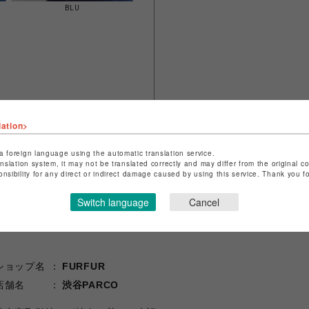
BLU
lation>
a foreign language using the automatic translation service.
anslation system, it may not be translated correctly and may differ from the original c
onsibility for any direct or indirect damage caused by using this service. Thank you 
Switch language
Cancel
ショップ名
FURFUR
店舗名
渋谷PARCO