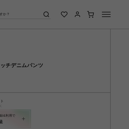
テッチデニムパンツ
ント
く
録&利用で
呈