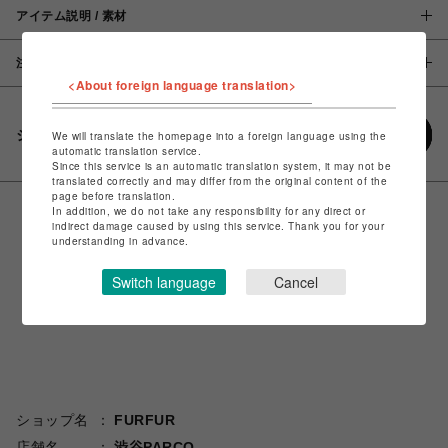
アイテム説明 / 素材
注意事項
<About foreign language translation>
シェアする
We will translate the homepage into a foreign language using the
automatic translation service.
Since this service is an automatic translation system, it may not be
translated correctly and may differ from the original content of the
page before translation.
In addition, we do not take any responsibility for any direct or
indirect damage caused by using this service. Thank you for your
understanding in advance.
Switch language
Cancel
ショップ名
FURFUR
店舗名
渋谷PARCO