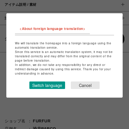
アイテム説明 / 素材
注意事項
<About foreign language translation>
シェアする
We will translate the homepage into a foreign language using the
automatic translation service.
Since this service is an automatic translation system, it may not be
translated correctly and may differ from the original content of the
page before translation.
In addition, we do not take any responsibility for any direct or
indirect damage caused by using this service. Thank you for your
understanding in advance.
Switch language
Cancel
ショップ名
FURFUR
店舗名
渋谷PARCO