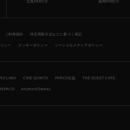
広島PARCO
福岡PARCO
ご利用規約
特定商取引法などに基づく表記
ポリシー
クッキーポリシー
ソーシャルメディアポリシー
RO LABO
CINE QUINTO
PARCO出版
THE GUEST CAFE
DEPACO
AnotherADdress