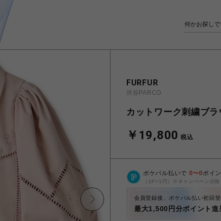
FURFUR
渋谷PARCO
カットワーク刺繍ブラ
￥19,800
税込
ポケパル払いで
0
〜
0
ポイ
（1P=1円）※キャンペーン分除
会員登録後、ポケパル払い初回登
最大1,500円分ポイント進