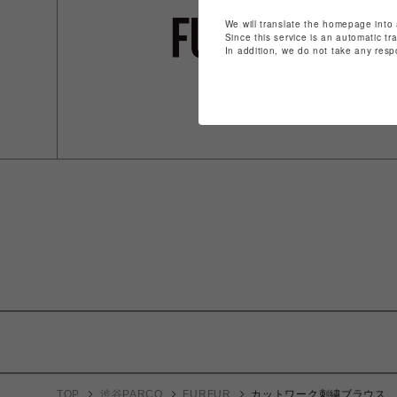
We will translate the homepage into 
Since this service is an automatic tr
In addition, we do not take any resp
TOP
渋谷PARCO
FURFUR
カットワーク刺繍ブラウス