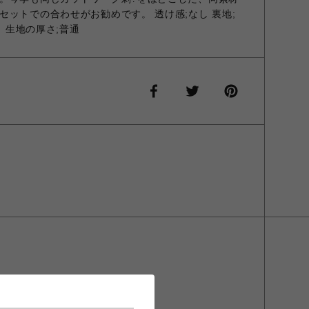
ットでの合わせがお勧めです。 透け感;なし 裏地;
し 生地の厚さ;普通