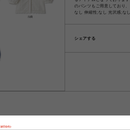
のパンツもご用意しており、セ
なし 伸縮性;なし 光沢感;な
IVR
シェアする
lation>
ショップ名
FURFUR