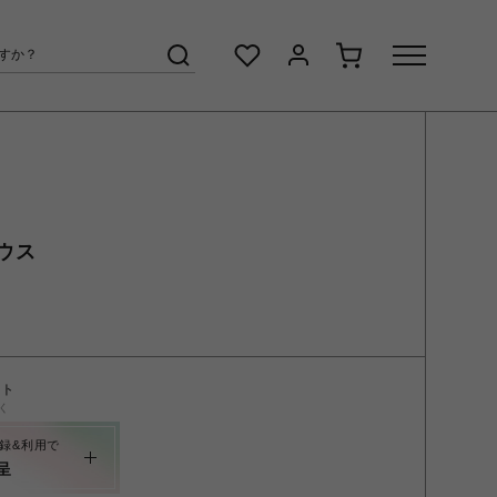
ウス
ント
く
録&利用で
呈