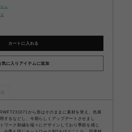
こちら
せる
カートに入れる
お気に入りアイテムに追加
ットワーク刺繍ブラウス BLK F
事項
RWFT231071から形はそのままに素材を替え、色展
用するなどし、今期らしくアップデートさせまし
トワーク刺繍を端々にデザインしており季節を感じ
。今季も同じカットワーク刺?をほどこした、同素材