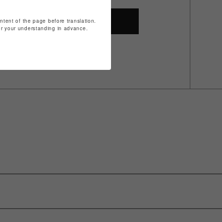
ontent of the page before translation.
SHOP TOP
for your understanding in advance.