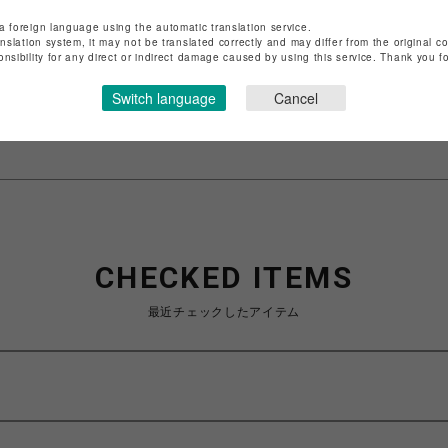
店舗名
渋谷PARCO
a foreign language using the automatic translation service.
anslation system, it may not be translated correctly and may differ from the original c
onsibility for any direct or indirect damage caused by using this service. Thank you 
特定商取引法など法令に基づく表記は
こちら
ショップお問い合わせは
こちら
Switch language
Cancel
CHECKED ITEMS
最近チェックしたアイテム