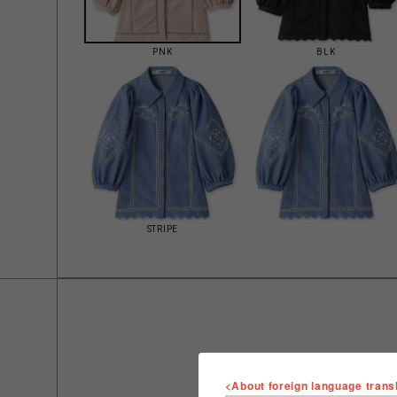
PNK
BLK
STRIPE
<About foreign language trans