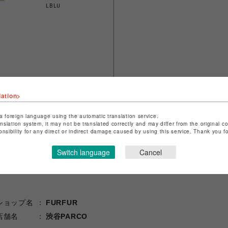
LBLU
lation>
a foreign language using the automatic translation service.
anslation system, it may not be translated correctly and may differ from the original c
onsibility for any direct or indirect damage caused by using this service. Thank you 
Switch language
Cancel
ショップ名
FURFUR
店舗名
渋谷PARCO