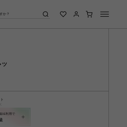
シャツ
ント
く
録&利用で
呈