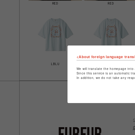
RED
RED
<About foreign language trans
LBLU
We will translate the homepage into 
Since this service is an automatic tr
In addition, we do not take any resp