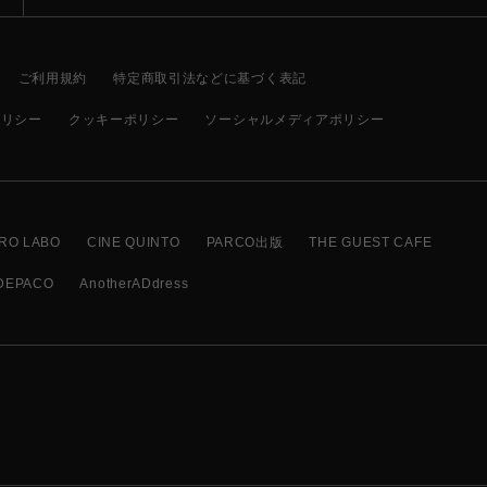
ご利用規約
特定商取引法などに基づく表記
ポリシー
クッキーポリシー
ソーシャルメディアポリシー
RO LABO
CINE QUINTO
PARCO出版
THE GUEST CAFE
DEPACO
AnotherADdress