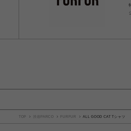
TOP
渋谷PARCO
FURFUR
ALL GOOD CAT Tシャツ