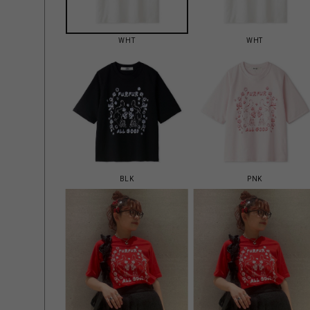
WHT
WHT
BLK
PNK