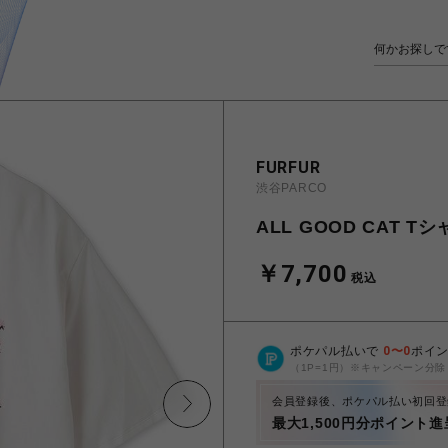
FURFUR
渋谷PARCO
ALL GOOD CAT T
￥7,700
税込
ポケパル払いで
0
〜
0
ポイ
（1P=1円）※キャンペーン分除
会員登録後、ポケパル払い初回登
最大1,500円分ポイント進