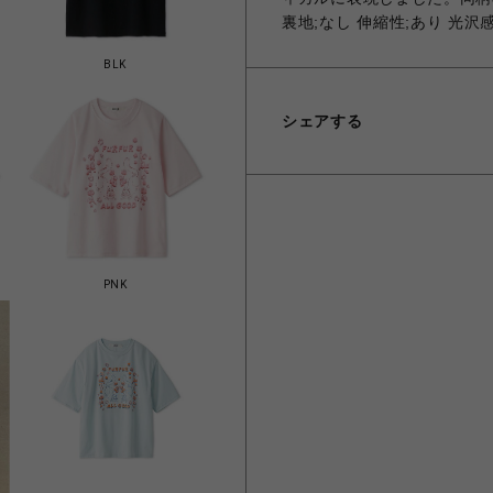
裏地;なし 伸縮性;あり 光沢
BLK
シェアする
PNK