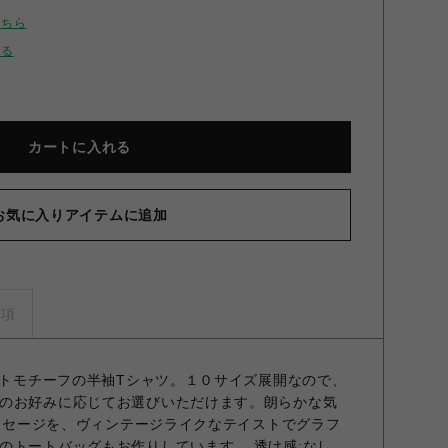
こちら
せる
カートに入れる
お気に入りアイテムに追加
L GOOD CAT Tシャツ WHT 2
事項
ャットモチーフの半袖Tシャツ。１０サイズ展開なので、
のお好みに応じてお選びいただけます。朗らかな気
メッセージを、ヴィンテージライクなテイストでグラフ
のトートバッグもお作りしています。 透け感;なし