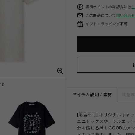
獲得ポイントの確認方法は
この商品について
問い合わ
ギフト：ラッピング不可
 0
AL
アイテム説明 / 素材
注意
[返品不可] オリジナルキ
ユニセックスや、シルエット
分を感じるALL GOODの
ィカルに表現しました。同柄