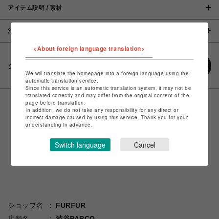
アイテム説明 / 素材
注意事項
<About foreign language translation>
シェアする
We will translate the homepage into a foreign language using the
automatic translation service.
Since this service is an automatic translation system, it may not be
translated correctly and may differ from the original content of the
page before translation.
In addition, we do not take any responsibility for any direct or
indirect damage caused by using this service. Thank you for your
understanding in advance.
Switch language
Cancel
ショップ名
FURFUR
店舗名
渋谷PARCO