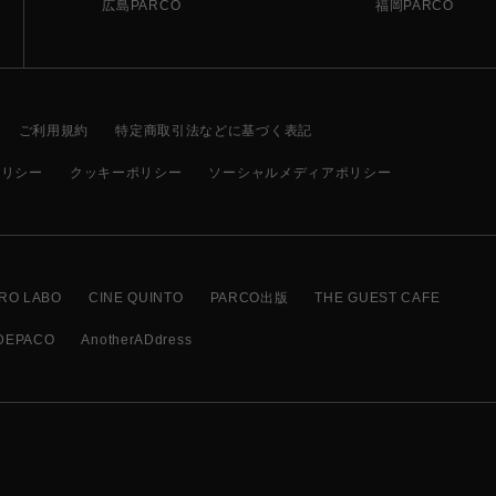
広島PARCO
福岡PARCO
ご利用規約
特定商取引法などに基づく表記
ポリシー
クッキーポリシー
ソーシャルメディアポリシー
RO LABO
CINE QUINTO
PARCO出版
THE GUEST CAFE
DEPACO
AnotherADdress