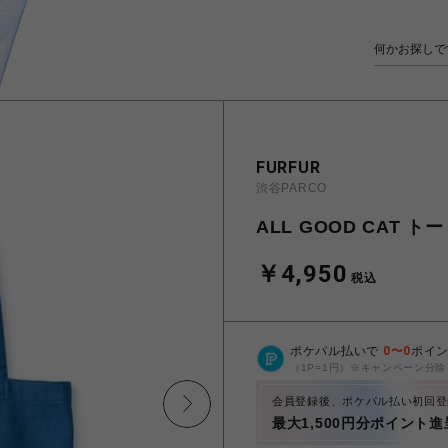
FURFUR
渋谷PARCO
ALL GOOD CAT 
￥4,950
税込
ポケパル払いで
0
〜
0
ポイ
（1P=1円）※キャンペーン分除
会員登録後、ポケパル払い初回登
最大1,500円分ポイント進