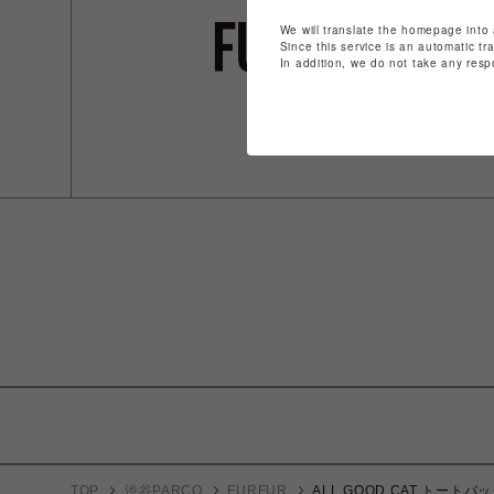
We will translate the homepage into 
Since this service is an automatic tr
In addition, we do not take any resp
TOP
渋谷PARCO
FURFUR
ALL GOOD CAT トートバ