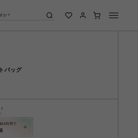
トートバッグ
ント
く
録&利用で
呈