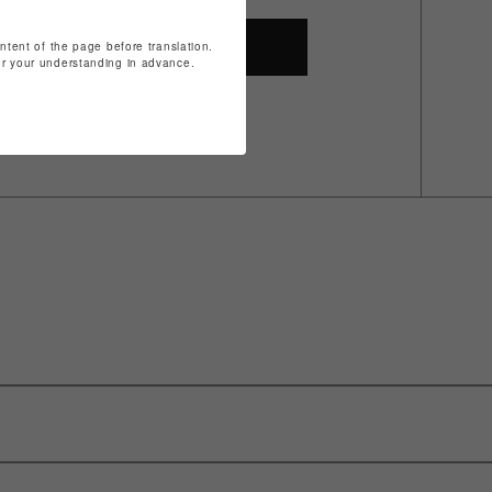
ontent of the page before translation.
SHOP TOP
for your understanding in advance.