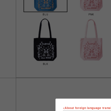
BLU
PNK
BLK
<About foreign language trans