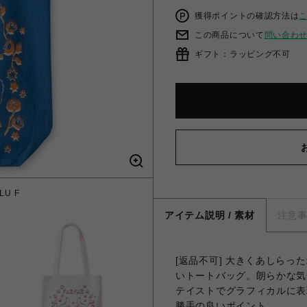
獲得ポイントの確認方法は
この商品について
問い合わ
ギフト：ラッピング不可
LU F
ALL
アイテム説明 / 素材
注意
[返品不可] 大きくあしら
いトートバッグ。朗らかな気
テイストでグラフィカルに表
勝手の良いポイント。