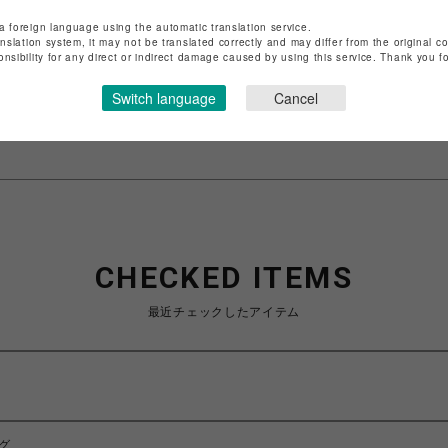
店舗名
渋谷PARCO
a foreign language using the automatic translation service.
anslation system, it may not be translated correctly and may differ from the original c
onsibility for any direct or indirect damage caused by using this service. Thank you 
特定商取引法など法令に基づく表記は
こちら
ショップお問い合わせは
こちら
Switch language
Cancel
CHECKED ITEMS
最近チェックしたアイテム
ッグ