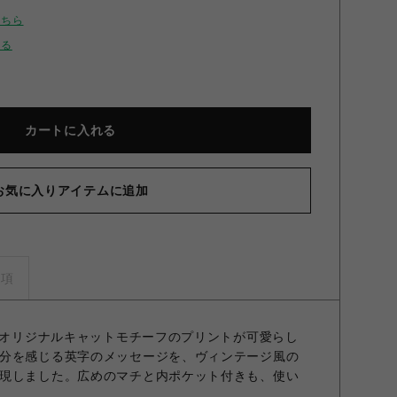
こちら
せる
カートに入れる
お気に入りアイテムに追加
 GOOD CAT トートバッグ PNK F
事項
ったオリジナルキャットモチーフのプリントが可愛らし
分を感じる英字のメッセージを、ヴィンテージ風の
現しました。広めのマチと内ポケット付きも、使い