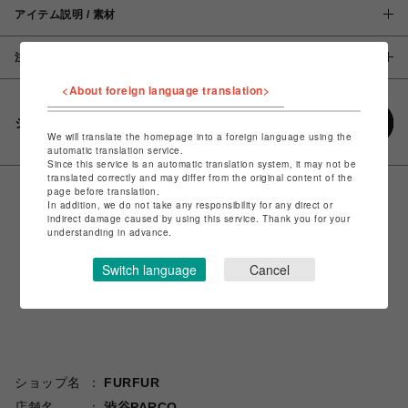
アイテム説明 / 素材
注意事項
<About foreign language translation>
シェアする
We will translate the homepage into a foreign language using the
automatic translation service.
Since this service is an automatic translation system, it may not be
translated correctly and may differ from the original content of the
page before translation.
In addition, we do not take any responsibility for any direct or
indirect damage caused by using this service. Thank you for your
understanding in advance.
Switch language
Cancel
ショップ名
FURFUR
店舗名
渋谷PARCO