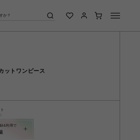
カットワンピース
ント
く
録&利用で
呈