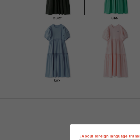
CGRY
GRN
SAX
<About foreign language trans