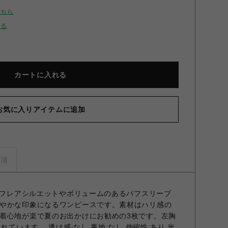
こちら
せる
カートに入れる
お気に入りアイテムに追加
フスリーブカットワンピース GRN F
事項
がるフレアシルエットやボリュームのあるパフスリーブ
やかな印象になるワンピースです。素材はハリ感の
着心地が楽で夏のお出かけにお勧めの3枚です。左胸
れています。 透け感;なし 裏地;なし 伸縮性;あり 光