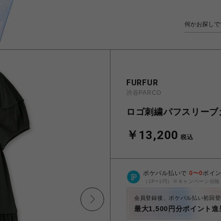
FURFUR
渋谷PARCO
ロゴ刺繍パフスリーブ
￥13,200
税込
ポケパル払いで
0
〜
0
ポイ
（1P=1円）※キャンペーン分除
会員登録後、ポケパル払い初回登
最大1,500円分ポイント進