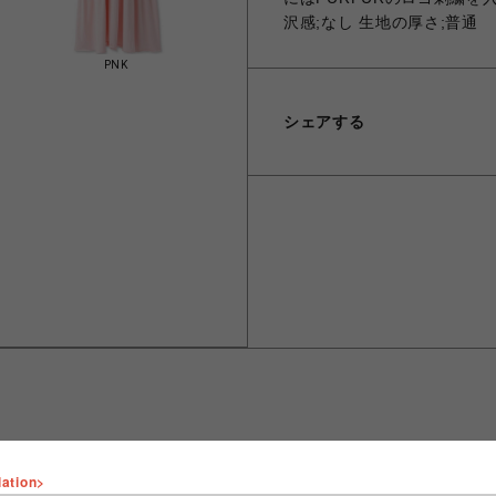
沢感;なし 生地の厚さ;普通
PNK
シェアする
lation>
ショップ名
FURFUR