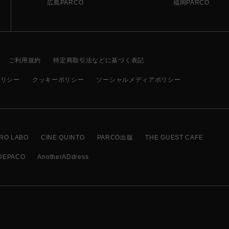
広島PARCO
福岡PARCO
ご利用規約
特定商取引法などに基づく表記
ポリシー
クッキーポリシー
ソーシャルメディアポリシー
RO LABO
CINE QUINTO
PARCO出版
THE GUEST CAFE
DEPACO
AnotherADdress