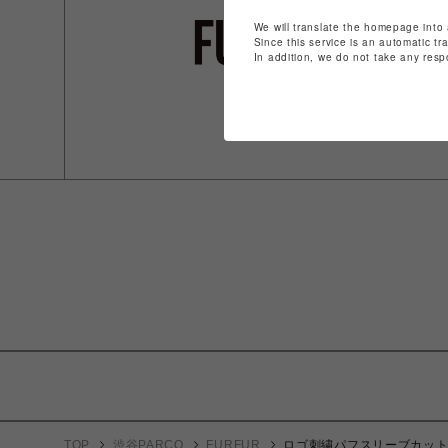
We will translate the homepage into 
Since this service is an automatic tr
In addition, we do not take any resp
TOP
渋谷PARCO
FURFUR
ロゴ刺繍パフスリーブカッ