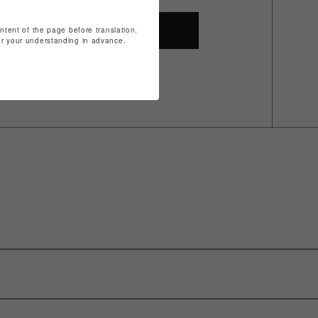
ontent of the page before translation.
SHOP TOP
for your understanding in advance.