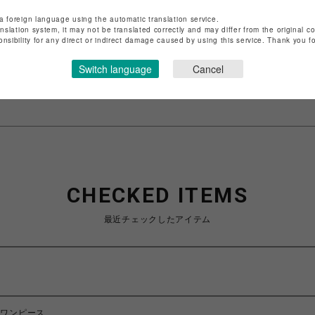
店舗名
渋谷PARCO
a foreign language using the automatic translation service.
anslation system, it may not be translated correctly and may differ from the original c
onsibility for any direct or indirect damage caused by using this service. Thank you 
特定商取引法など法令に基づく表記は
こちら
ショップお問い合わせは
こちら
Switch language
Cancel
CHECKED ITEMS
最近チェックしたアイテム
トワンピース