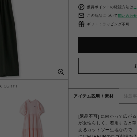
獲得ポイントの確認方法は
この商品について
問い合わ
ギフト：ラッピング不可
CGRY F
ロゴ刺繍パ
アイテム説明 / 素材
注意
[返品不可] に向かって広
が女性らしく、着用すると華
あるカットソー生地なので、
にはFURFURのロゴ刺繍を入