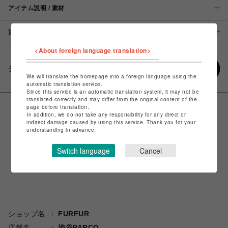
アイテム説明 / 素材
注意事項
<About foreign language translation>
シェアする
We will translate the homepage into a foreign language using the
automatic translation service.
Since this service is an automatic translation system, it may not be
translated correctly and may differ from the original content of the
page before translation.
In addition, we do not take any responsibility for any direct or
indirect damage caused by using this service. Thank you for your
understanding in advance.
Switch language
Cancel
ショップ名
FURFUR
店舗名
渋谷PARCO