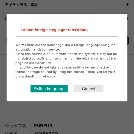
アイテム説明 / 素材
注意事項
<About foreign language translation>
シェアする
We will translate the homepage into a foreign language using the
automatic translation service.
Since this service is an automatic translation system, it may not be
translated correctly and may differ from the original content of the
page before translation.
In addition, we do not take any responsibility for any direct or
indirect damage caused by using this service. Thank you for your
understanding in advance.
Switch language
Cancel
ショップ名
FURFUR
店舗名
渋谷PARCO