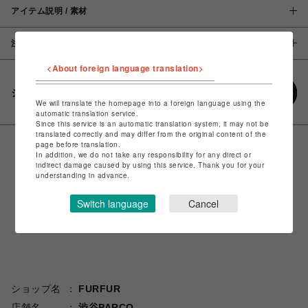
アイテム説明 / 素材
注意事項
<About foreign language translation>
シェアする
We will translate the homepage into a foreign language using the
automatic translation service.
Since this service is an automatic translation system, it may not be
translated correctly and may differ from the original content of the
page before translation.
In addition, we do not take any responsibility for any direct or
indirect damage caused by using this service. Thank you for your
understanding in advance.
Switch language
Cancel
ショップ名
FURFUR
店舗名
渋谷PARCO