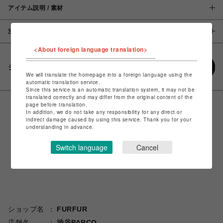
アイテム説明 / 素材
注意事項
<About foreign language translation>
シェアする
We will translate the homepage into a foreign language using the
automatic translation service.
Since this service is an automatic translation system, it may not be
translated correctly and may differ from the original content of the
page before translation.
In addition, we do not take any responsibility for any direct or
indirect damage caused by using this service. Thank you for your
understanding in advance.
Switch language
Cancel
ショップ名
FURFUR
店舗名
渋谷PARCO