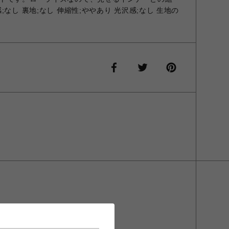
なし 裏地;なし 伸縮性;ややあり 光沢感;なし 生地の