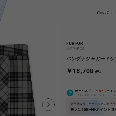
FURFUR
渋谷PARCO
バンダナジャガードシ
￥18,700
税込
ポケパル払いで
0
〜
0
ポイ
（1P=1円）※キャンペーン分除
会員登録後、ポケパル払い初回登
最大1,500円分ポイント進