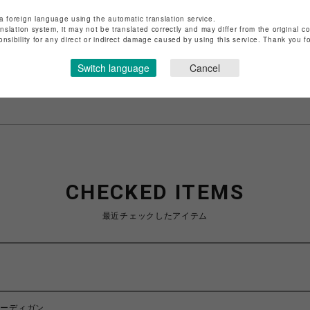
店舗名
渋谷PARCO
a foreign language using the automatic translation service.
anslation system, it may not be translated correctly and may differ from the original c
onsibility for any direct or indirect damage caused by using this service. Thank you 
特定商取引法など法令に基づく表記は
こちら
ショップお問い合わせは
こちら
Switch language
Cancel
CHECKED ITEMS
最近チェックしたアイテム
カーディガン