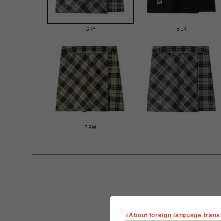
GRY
BLK
BRW
<About foreign language trans