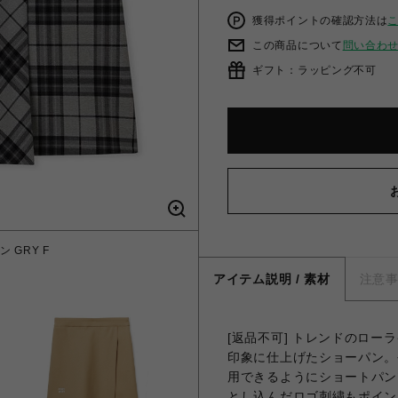
獲得ポイントの確認方法は
この商品について
問い合わ
ギフト：ラッピング不可
GRY F
ロゴ刺繍
アイテム説明 / 素材
注意
[返品不可] トレンドのロ
印象に仕上げたショーパン。
用できるようにショートパン
とし込んだロゴ刺繍もポイン