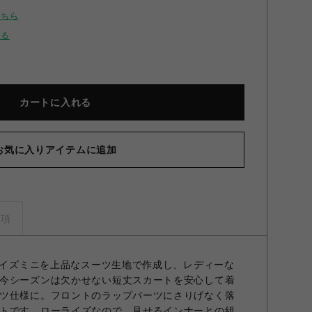
こちら
せる
カートに入れる
お気に入りアイテムに追加
入りラップ風スカショーパン BLK F
事項
ーライズミニを上品なスーツ生地で作成し、レディーな
今シーズンは欠かせない短丈スカートを安心して着
ツ仕様に。フロントのラップパーツにさりげなく落
トです。ローライズなので、見せるインナーとの組