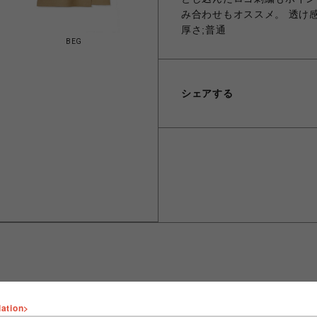
み合わせもオススメ。 透け感;
厚さ;普通
BEG
シェアする
lation>
ショップ名
FURFUR