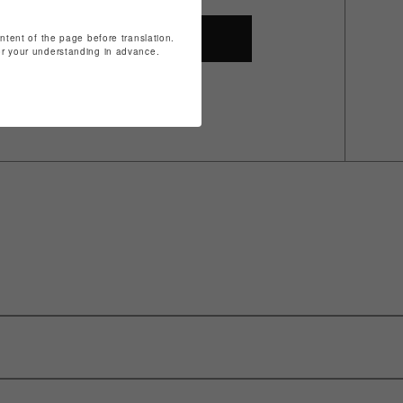
ontent of the page before translation.
SHOP TOP
for your understanding in advance.