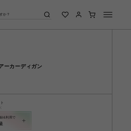
アーカーディガン
ント
く
録&利用で
呈