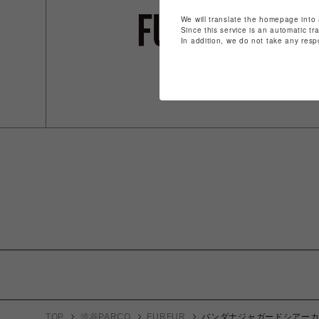
We will translate the homepage into 
Since this service is an automatic tr
In addition, we do not take any resp
TOP
渋谷PARCO
FURFUR
バンダナジャガードシアー