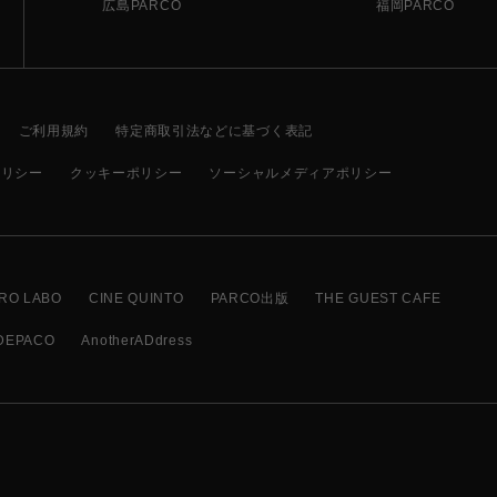
広島PARCO
福岡PARCO
ご利用規約
特定商取引法などに基づく表記
ポリシー
クッキーポリシー
ソーシャルメディアポリシー
RO LABO
CINE QUINTO
PARCO出版
THE GUEST CAFE
DEPACO
AnotherADdress