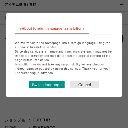
アイテム説明 / 素材
注意事項
<About foreign language translation>
シェアする
We will translate the homepage into a foreign language using the
automatic translation service.
Since this service is an automatic translation system, it may not be
translated correctly and may differ from the original content of the
page before translation.
In addition, we do not take any responsibility for any direct or
indirect damage caused by using this service. Thank you for your
understanding in advance.
Switch language
Cancel
ショップ名
FURFUR
店舗名
渋谷PARCO