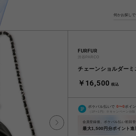
FURFUR
渋谷PARCO
チェーンショルダーミ
￥16,500
税込
ポケパル払いで
0
〜
0
ポイ
（1P=1円）※キャンペーン分除
会員登録後、ポケパル払い初回登
最大1,500円分ポイント進