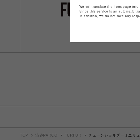
We will translate the homepage into 
Since this service is an automatic tr
In addition, we do not take any resp
TOP
渋谷PARCO
FURFUR
チェーンショルダーミニリ