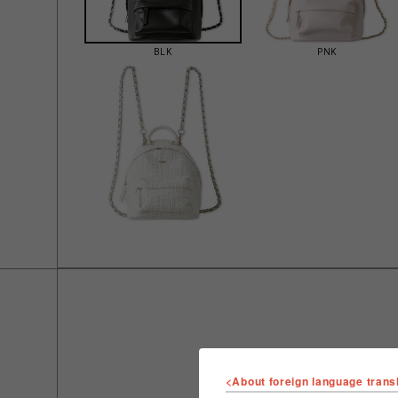
BLK
PNK
<About foreign language trans