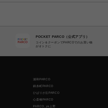
POCKET PARCO（公式アプリ）
コイン＆クーポンでPARCOでのお買い物
がオトクに
浦和PARCO
錦糸町PARCO
ひばりが丘PARCO
心斎橋PARCO
PARCO_ya上野