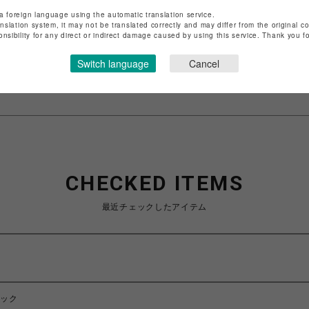
店舗名
渋谷PARCO
a foreign language using the automatic translation service.
anslation system, it may not be translated correctly and may differ from the original c
特定商取引法など法令に基づく表記は
こちら
onsibility for any direct or indirect damage caused by using this service. Thank you 
ショップお問い合わせは
こちら
Switch language
Cancel
CHECKED ITEMS
最近チェックしたアイテム
ュック