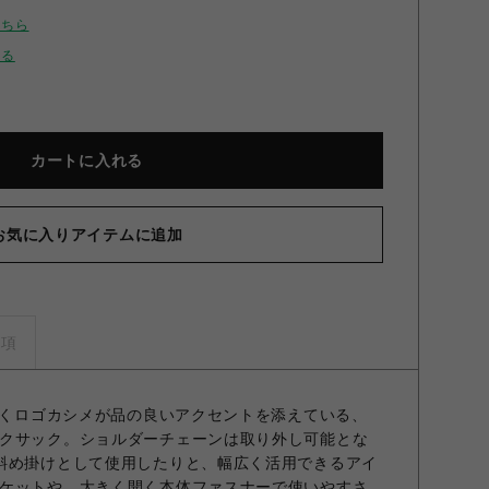
こちら
せる
カートに入れる
お気に入りアイテムに追加
ンショルダーミニリュック PNK F
事項
煌めくロゴカシメが品の良いアクセントを添えている、
クサック。ショルダーチェーンは取り外し可能とな
斜め掛けとして使用したりと、幅広く活用できるアイ
ケットや、大きく開く本体ファスナーで使いやすさ