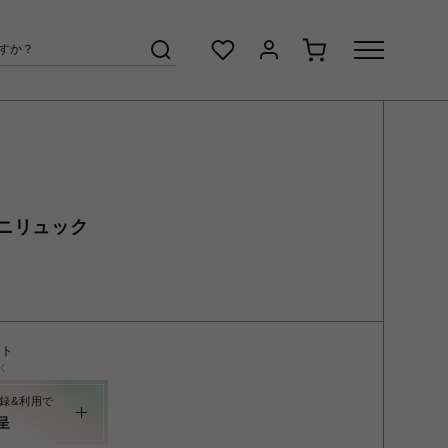
ニリュック
ント
く
録&利用で
呈