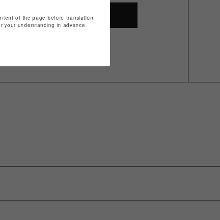
SHOP TOP
ontent of the page before translation.
for your understanding in advance.