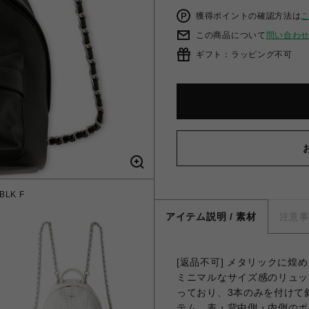
獲得ポイントの確認方法は
この商品について
問い合わ
ギフト：ラッピング不可
LK F
チェー
アイテム説明 / 素材
注意
[返品不可] メタリックに
ミニマルなサイズ感のリュッ
っており、3本のみを付けて
テム。表・背中側・内側のポ