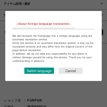
アイテム説明 / 素材
注意事項
<About foreign language translation>
シェアする
We will translate the homepage into a foreign language using the
automatic translation service.
Since this service is an automatic translation system, it may not be
translated correctly and may differ from the original content of the
page before translation.
In addition, we do not take any responsibility for any direct or
indirect damage caused by using this service. Thank you for your
understanding in advance.
Switch language
Cancel
ショップ名
FURFUR
店舗名
渋谷PARCO