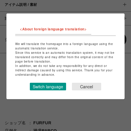
アイテム説明 / 素材
注意事項
<About foreign language translation>
シェアする
We will translate the homepage into a foreign language using the
automatic translation service.
Since this service is an automatic translation system, it may not be
translated correctly and may differ from the original content of the
page before translation.
In addition, we do not take any responsibility for any direct or
indirect damage caused by using this service. Thank you for your
understanding in advance.
Switch language
Cancel
ショップ名
FURFUR
店舗名
渋谷PARCO