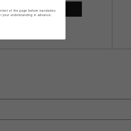
SHOP TOP
ontent of the page before translation.
for your understanding in advance.