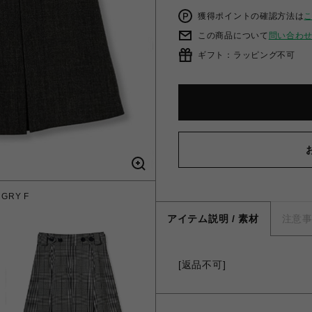
獲得ポイントの確認方法は
この商品について
問い合わ
ギフト：ラッピング不可
RY F
ボック
アイテム説明 / 素材
注意
[返品不可]