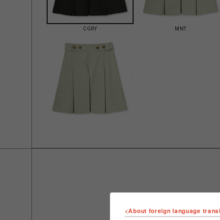
CGRY
MNT
<About foreign language trans