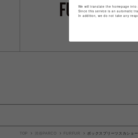
We will translate the homepage into 
Since this service is an automatic tr
In addition, we do not take any resp
TOP
渋谷PARCO
FURFUR
ボックスプリーツスカショ