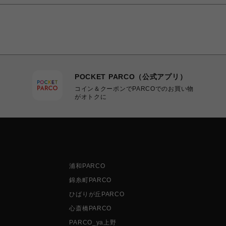
POCKET PARCO（公式アプリ）
コイン＆クーポンでPARCOでのお買い物
がオトクに
浦和PARCO
錦糸町PARCO
ひばりが丘PARCO
心斎橋PARCO
PARCO_ya上野