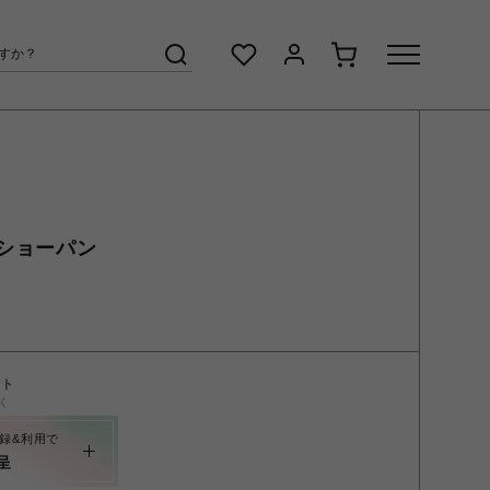
ショーパン
ント
く
録&利用で
呈