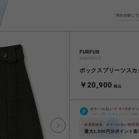
FURFUR
渋谷PARCO
ボックスプリーツスカ
￥20,900
税込
ポケパル払いで
0
〜
0
ポイ
（1P=1円）※キャンペーン分除
会員登録後、ポケパル払い初回登
最大1,500円分ポイント進