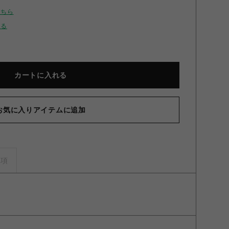
こちら
せる
カートに入れる
お気に入りアイテムに追加
スプリーツスカショーパン MNT F
事項