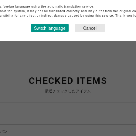
店舗名
渋谷PARCO
a foreign language using the automatic translation service.
anslation system, it may not be translated correctly and may differ from the original c
特定商取引法など法令に基づく表記は
こちら
onsibility for any direct or indirect damage caused by using this service. Thank you 
ショップお問い合わせは
こちら
Switch language
Cancel
CHECKED ITEMS
最近チェックしたアイテム
ーパン