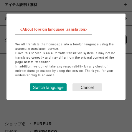
アイテム説明 / 素材
注意事項
<About foreign language translation>
シェアする
We will translate the homepage into a foreign language using the
automatic translation service.
Since this service is an automatic translation system, it may not be
translated correctly and may differ from the original content of the
page before translation.
In addition, we do not take any responsibility for any direct or
indirect damage caused by using this service. Thank you for your
understanding in advance.
Switch language
Cancel
ショップ名
FURFUR
店舗名
渋谷PARCO