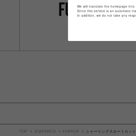
We will translate the homepage into 
Since this service is an automatic tr
In addition, we do not take any resp
TOP
渋谷PARCO
FURFUR
シャーリングスカートカッ