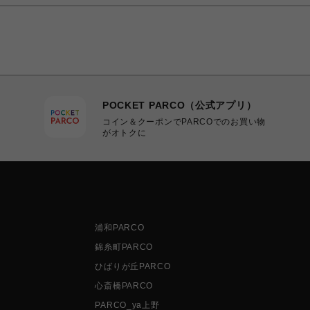
POCKET PARCO（公式アプリ）
コイン＆クーポンでPARCOでのお買い物
がオトクに
浦和PARCO
錦糸町PARCO
ひばりが丘PARCO
心斎橋PARCO
PARCO_ya上野