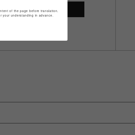
SHOP TOP
ontent of the page before translation.
for your understanding in advance.