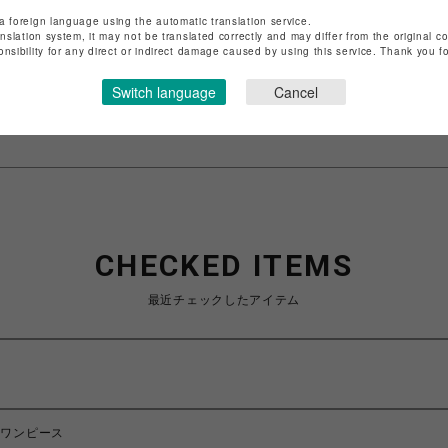
店舗名
渋谷PARCO
a foreign language using the automatic translation service.
anslation system, it may not be translated correctly and may differ from the original c
特定商取引法など法令に基づく表記は
こちら
onsibility for any direct or indirect damage caused by using this service. Thank you 
ショップお問い合わせは
こちら
Switch language
Cancel
CHECKED ITEMS
最近チェックしたアイテム
トワンピース