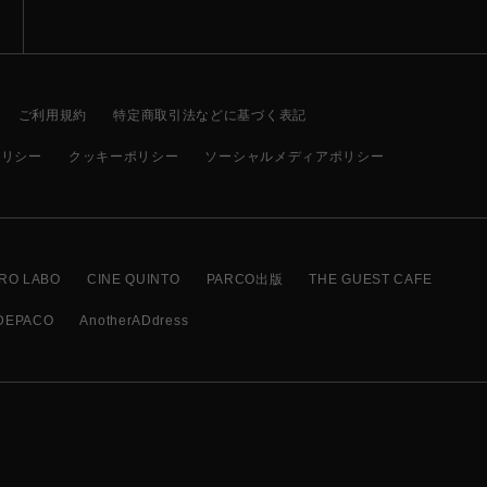
ご利用規約
特定商取引法などに基づく表記
ポリシー
クッキーポリシー
ソーシャルメディアポリシー
RO LABO
CINE QUINTO
PARCO出版
THE GUEST CAFE
DEPACO
AnotherADdress