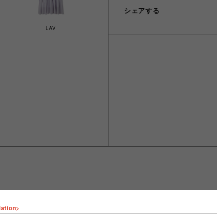
シェアする
LAV
lation>
ショップ名
FURFUR