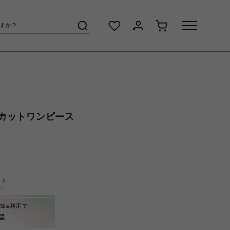
カットワンピース
ント
く
録&利用で
呈