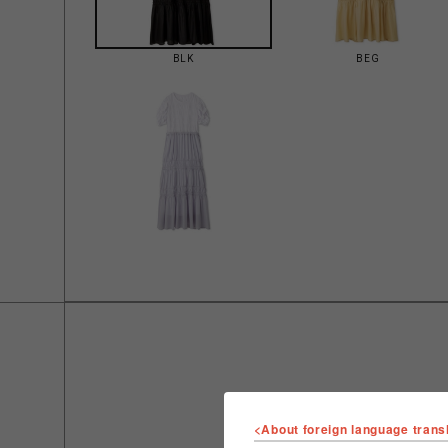
BLK
BEG
<About foreign language trans