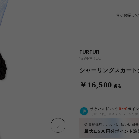
FURFUR
渋谷PARCO
シャーリングスカート
￥16,500
税込
ポケパル払いで
0
〜
0
ポイ
（1P=1円）※キャンペーン分除
会員登録後、ポケパル払い初回登
最大1,500円分ポイント進