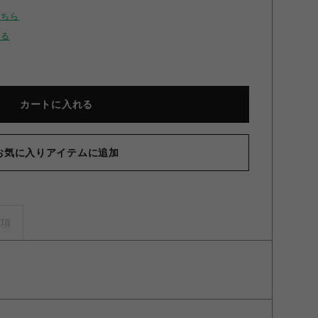
こちら
せる
カートに入れる
お気に入りアイテムに追加
グスカートカットワンピース BEG F
事項