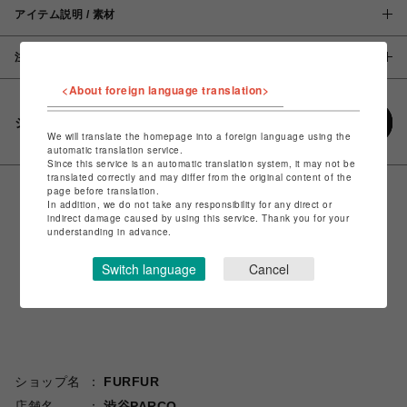
アイテム説明 / 素材
注意事項
<About foreign language translation>
シェアする
We will translate the homepage into a foreign language using the
automatic translation service.
Since this service is an automatic translation system, it may not be
translated correctly and may differ from the original content of the
page before translation.
In addition, we do not take any responsibility for any direct or
indirect damage caused by using this service. Thank you for your
understanding in advance.
Switch language
Cancel
ショップ名
FURFUR
店舗名
渋谷PARCO