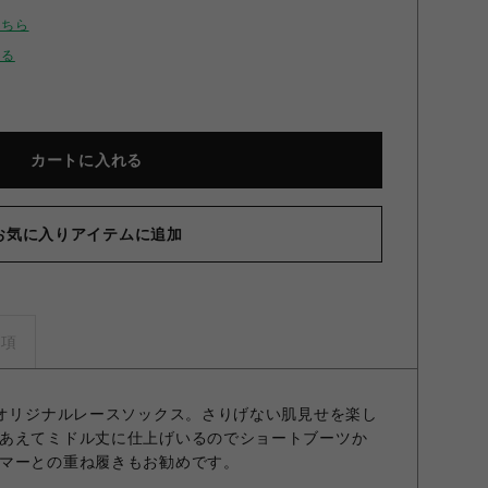
こちら
せる
カートに入れる
お気に入りアイテムに追加
レースソックス BLK F
事項
のオリジナルレースソックス。さりげない肌見せを楽し
あえてミドル丈に仕上げいるのでショートブーツか
マーとの重ね履きもお勧めです。