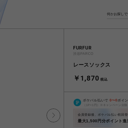
FURFUR
渋谷PARCO
レースソックス
￥1,870
税込
ポケパル払いで
0
〜
0
ポイ
（1P=1円）※キャンペーン分除
会員登録後、ポケパル払い初回登
最大1,500円分ポイント進