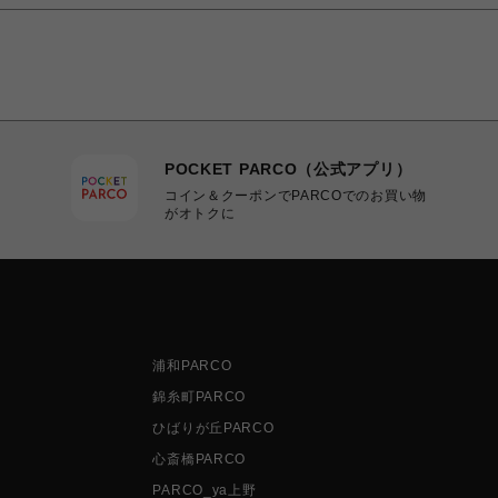
POCKET PARCO（公式アプリ）
コイン＆クーポンでPARCOでのお買い物
がオトクに
浦和PARCO
錦糸町PARCO
ひばりが丘PARCO
心斎橋PARCO
PARCO_ya上野