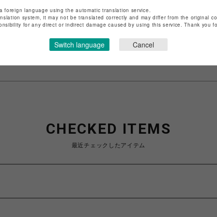
店舗名
渋谷PARCO
a foreign language using the automatic translation service.
anslation system, it may not be translated correctly and may differ from the original c
特定商取引法など法令に基づく表記は
こちら
onsibility for any direct or indirect damage caused by using this service. Thank you 
ショップお問い合わせは
こちら
Switch language
Cancel
CHECKED ITEMS
最近チェックしたアイテム