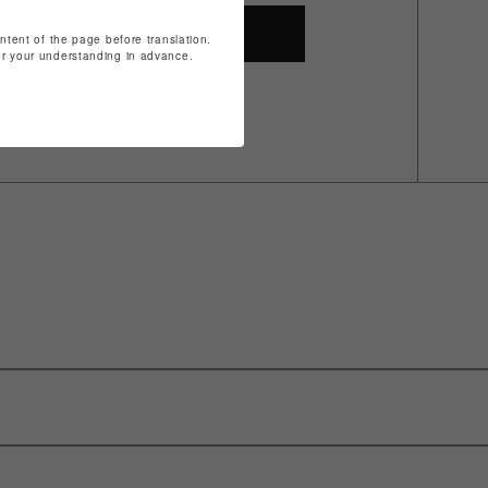
SHOP TOP
ontent of the page before translation.
for your understanding in advance.