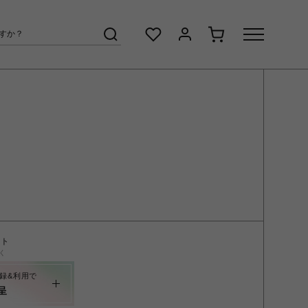
ント
く
録&利用で
呈