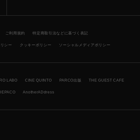
ご利用規約
特定商取引法などに基づく表記
ポリシー
クッキーポリシー
ソーシャルメディアポリシー
RO LABO
CINE QUINTO
PARCO出版
THE GUEST CAFE
DEPACO
AnotherADdress