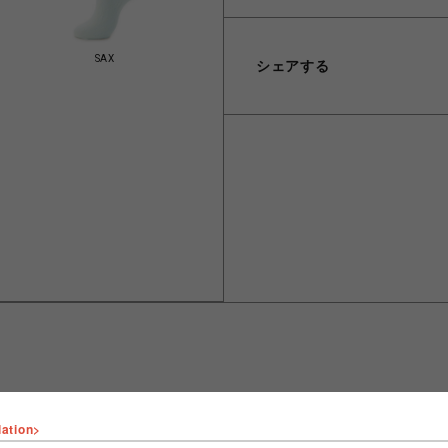
SAX
シェアする
lation>
ショップ名
FURFUR