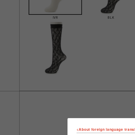
IVR
BLK
<About foreign language trans