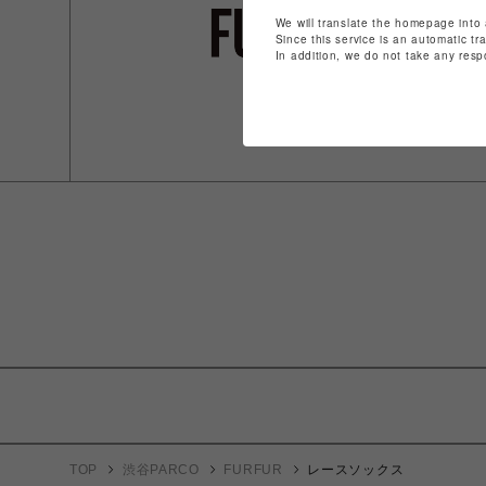
We will translate the homepage into 
Since this service is an automatic tr
In addition, we do not take any resp
TOP
渋谷PARCO
FURFUR
レースソックス