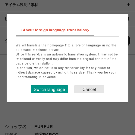
アイテム説明 / 素材
注意事項
<About foreign language translation>
シェアする
We will translate the homepage into a foreign language using the
automatic translation service.
Since this service is an automatic translation system, it may not be
translated correctly and may differ from the original content of the
page before translation.
In addition, we do not take any responsibility for any direct or
indirect damage caused by using this service. Thank you for your
understanding in advance.
Switch language
Cancel
ショップ名
FURFUR
店舗名
渋谷PARCO