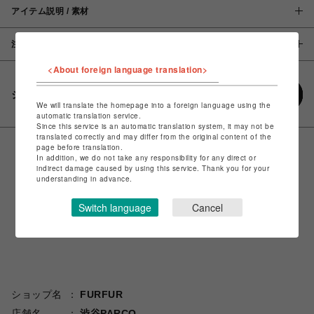
アイテム説明 / 素材
注意事項
<About foreign language translation>
シェアする
We will translate the homepage into a foreign language using the
automatic translation service.
Since this service is an automatic translation system, it may not be
translated correctly and may differ from the original content of the
page before translation.
In addition, we do not take any responsibility for any direct or
indirect damage caused by using this service. Thank you for your
understanding in advance.
Switch language
Cancel
ショップ名
FURFUR
店舗名
渋谷PARCO