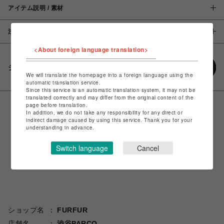
アイテム説明 / 素材
注意事項
<About foreign language translation>
シェアする
We will translate the homepage into a foreign language using the
automatic translation service.
Since this service is an automatic translation system, it may not be
translated correctly and may differ from the original content of the
page before translation.
In addition, we do not take any responsibility for any direct or
indirect damage caused by using this service. Thank you for your
understanding in advance.
Switch language
Cancel
ショップ名
FURFUR
店舗名
渋谷PARCO