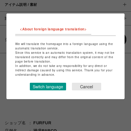
アイテム説明 / 素材
注意事項
<About foreign language translation>
シェアする
We will translate the homepage into a foreign language using the
automatic translation service.
Since this service is an automatic translation system, it may not be
translated correctly and may differ from the original content of the
page before translation.
In addition, we do not take any responsibility for any direct or
indirect damage caused by using this service. Thank you for your
understanding in advance.
Switch language
Cancel
ショップ名
FURFUR
店舗名
渋谷PARCO