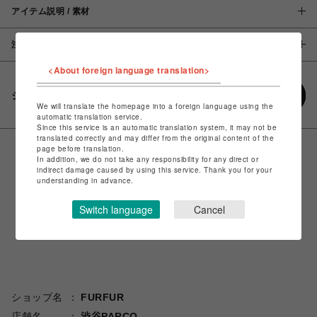
アイテム説明 / 素材
注意事項
<About foreign language translation>
シェアする
We will translate the homepage into a foreign language using the
automatic translation service.
Since this service is an automatic translation system, it may not be
translated correctly and may differ from the original content of the
page before translation.
In addition, we do not take any responsibility for any direct or
indirect damage caused by using this service. Thank you for your
understanding in advance.
Switch language
Cancel
ショップ名
FURFUR
店舗名
渋谷PARCO