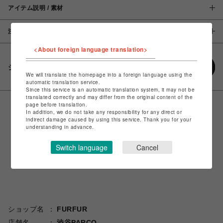
アイテム説明 / 素材
注意事項
<About foreign language translation>
シェアする
We will translate the homepage into a foreign language using the
automatic translation service.
Since this service is an automatic translation system, it may not be
translated correctly and may differ from the original content of the
page before translation.
In addition, we do not take any responsibility for any direct or
indirect damage caused by using this service. Thank you for your
understanding in advance.
Switch language
Cancel
ショップ名
FURFUR
店舗名
渋谷PARCO