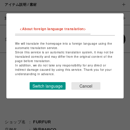
アイテム説明 / 素材
注意事項
<About foreign language translation>
シェアする
We will translate the homepage into a foreign language using the
automatic translation service.
Since this service is an automatic translation system, it may not be
translated correctly and may differ from the original content of the
page before translation.
In addition, we do not take any responsibility for any direct or
indirect damage caused by using this service. Thank you for your
understanding in advance.
Switch language
Cancel
ショップ名
FURFUR
店舗名
渋谷PARCO