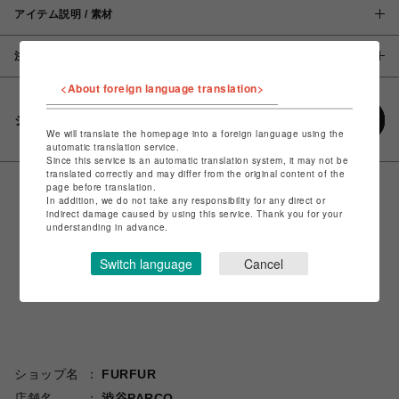
アイテム説明 / 素材
注意事項
<About foreign language translation>
シェアする
We will translate the homepage into a foreign language using the
automatic translation service.
Since this service is an automatic translation system, it may not be
translated correctly and may differ from the original content of the
page before translation.
In addition, we do not take any responsibility for any direct or
indirect damage caused by using this service. Thank you for your
understanding in advance.
Switch language
Cancel
ショップ名
FURFUR
店舗名
渋谷PARCO