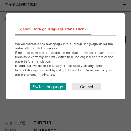
アイテム説明 / 素材
注意事項
<About foreign language translation>
シェアする
We will translate the homepage into a foreign language using the
automatic translation service.
Since this service is an automatic translation system, it may not be
translated correctly and may differ from the original content of the
page before translation.
In addition, we do not take any responsibility for any direct or
indirect damage caused by using this service. Thank you for your
understanding in advance.
Switch language
Cancel
ショップ名
FURFUR
店舗名
渋谷PARCO